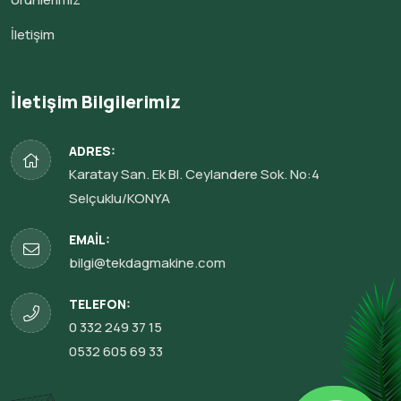
İletişim
İletişim Bilgilerimiz
ADRES:
Karatay San. Ek Bl. Ceylandere Sok. No:4
Selçuklu/KONYA
EMAIL:
bilgi@tekdagmakine.com
TELEFON:
0 332 249 37 15
0532 605 69 33