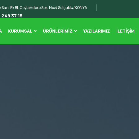
 San. Ek Bl. Ceylandere Sok. No:4 Selçuklu/KONYA
 249 37 15
A
KURUMSAL
ÜRÜNLERIMIZ
YAZILARIMIZ
İLETIŞIM