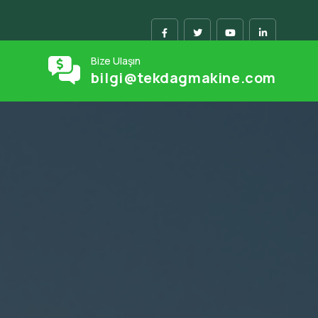
Bize Ulaşın
bilgi@tekdagmakine.com