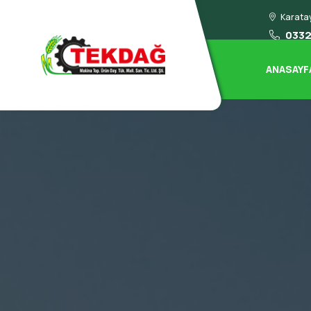
Karatay
0332
ANASAYF
Array