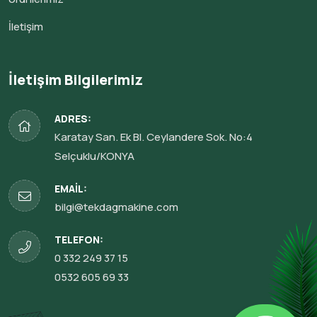
İletişim
İletişim Bilgilerimiz
ADRES:
Karatay San. Ek Bl. Ceylandere Sok. No:4
Selçuklu/KONYA
EMAIL:
bilgi@tekdagmakine.com
TELEFON:
0 332 249 37 15
0532 605 69 33